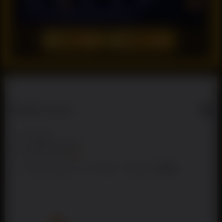
LOGIN
DAFTAR
Show More
5
$
Regular License
Regular
Included:
INATOGEL
License
Included:
INATOGEL JACKPOT
SELECTED
Included:
SITUS INATOGEL
88
$
100.00
5.00
Extend support to 12 months
$
$
Nikmati
Keunggulan
Yang Kami
Sediakan
Untuk