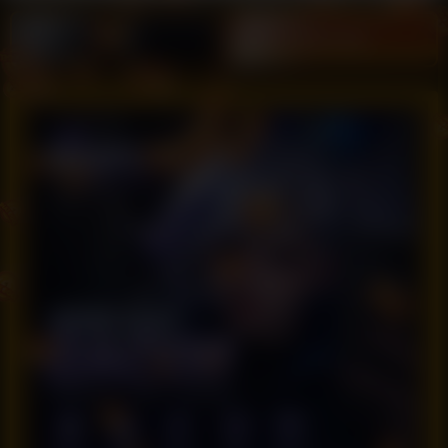
LOGIN
DAFTAR