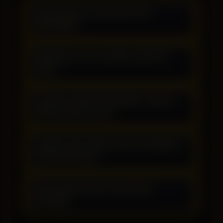
Apa fungsi Live Draw HK 4D di
INATOGEL?
Live Draw HK 4D digunakan untuk
Bagaimana cara membaca data HK
menampilkan hasil keluaran Hongkong
lama?
sesuai jadwal pasaran. Pengguna tetap
perlu memeriksa tanggal dan periode
Riwayat data HK disusun dalam tabel
agar data yang dilihat tidak tertukar.
Apakah tampilan INATOGEL nyaman
berdasarkan tanggal dan periode.
dibuka lewat ponsel?
Format tersebut membantu
pengunjung mencari hasil sebelumnya
Halaman dirancang responsif agar
secara lebih cepat tanpa membuka
Apakah data historis bisa memastikan
menu, tombol, artikel, dan tabel tetap
hasil berikutnya?
banyak halaman.
mudah digunakan melalui layar mobile
maupun desktop. Kecepatan akses
Tidak. Arsip keluaran hanya berfungsi
tetap dapat dipengaruhi kualitas
Apa saja informasi utama yang
sebagai catatan informasi periode
tersedia?
jaringan pengguna.
sebelumnya dan tidak menjamin angka
pada pengundian mendatang.
Pengunjung dapat menemukan Live