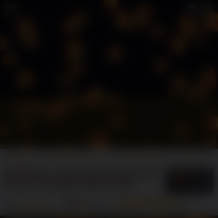
INATOGEL
INATOGEL JACKPOT
SITUS INATOGEL
TOGEL HK 4D
INATOGEL | Agen Togel Online Pasti
5
$
Bayar & Berlisensi Resmi 2026
By
INATOGEL
55
sales
BANDAR TOGEL