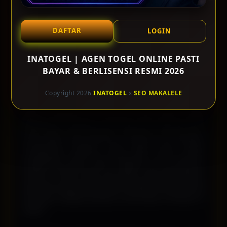
penamaan yang konsisten, sehingga pengguna baru
tidak perlu menebak fungsi tombol atau halaman.
DAFTAR
LOGIN
Desain kuning bernuansa emas memberi identitas
visual yang kuat untuk brand INATOGEL, sementara
INATOGEL | AGEN TOGEL ONLINE PASTI
kontras teks dijaga agar isi tetap nyaman dibaca
BAYAR & BERLISENSI RESMI 2026
dalam durasi panjang.
Copyright 2026
INATOGEL
x
SEO MAKALELE
Dari sisi penggunaan, halaman utama mengutamakan
akses langsung ke informasi yang paling sering
dibutuhkan, termasuk Live Draw HK, data HK 4D,
serta daftar hasil keluaran. Susunan ini membantu
mengurangi langkah yang tidak perlu ketika
pengunjung hanya ingin mengecek satu informasi
tertentu. Tombol login dan daftar tetap ditempatkan
pada area yang mudah terlihat, dengan efek glow yang
berfungsi sebagai penanda visual tanpa menutupi isi
artikel.