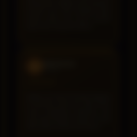
berdasarkan tanggal karena tabelnya
tersusun rapi. Saat membuka lewat
ponsel, tulisan dan nomor periode
juga masih cukup jelas dibaca.
Nadia Kurnia
RD
Surabaya
★★★★★
Bagian Live Draw HK tampil langsung
ke informasi utama dan tidak terlalu
ramai. Navigasinya sederhana, jadi
saya tidak kesulitan kembali ke arsip
data setelah melihat hasil terbaru.