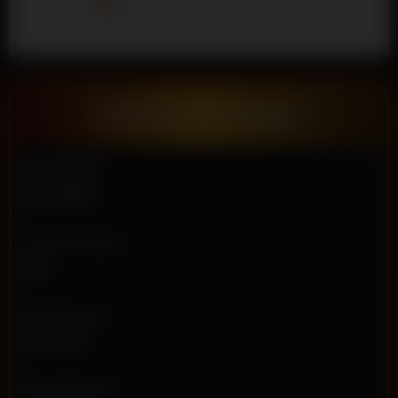
Mempermudah
Para Pemain
Agar Semakin
Mudah Meraih
Kemenangan
TENTANG INATOGEL
V
i
e
Nama Situs
w
INATOGEL
l
i
c
Jenis Provider
e
IDN
n
s
e
Min Deposit
d
Rp 5.000
e
t
a
Min Withdraw