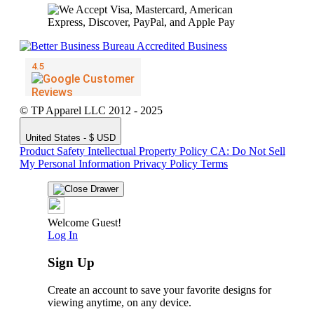
© TP Apparel LLC 2012 - 2025
United States - $ USD
Product Safety
Intellectual Property Policy
CA: Do Not Sell
My Personal Information
Privacy Policy
Terms
Welcome Guest!
Log In
Sign Up
Create an account to save your favorite designs for
viewing anytime, on any device.