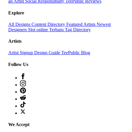
an Artist
Social Responsibility
TeePublic Reviews
Explore
All Designs
Content Directory
Featured Artists
Newest
Designers
Slot online Terbaru
Tag Directory
Artists
Artist Signup
Design Guide
TeePublic Blog
Follow Us
We Accept