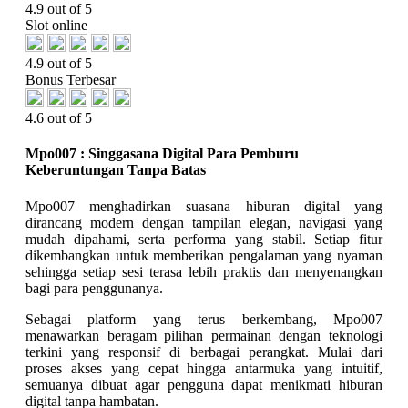
4.9 out of 5
Slot online
4.9 out of 5
Bonus Terbesar
4.6 out of 5
Mpo007 : Singgasana Digital Para Pemburu
Keberuntungan Tanpa Batas
Mpo007 menghadirkan suasana hiburan digital yang
dirancang modern dengan tampilan elegan, navigasi yang
mudah dipahami, serta performa yang stabil. Setiap fitur
dikembangkan untuk memberikan pengalaman yang nyaman
sehingga setiap sesi terasa lebih praktis dan menyenangkan
bagi para penggunanya.
Sebagai platform yang terus berkembang, Mpo007
menawarkan beragam pilihan permainan dengan teknologi
terkini yang responsif di berbagai perangkat. Mulai dari
proses akses yang cepat hingga antarmuka yang intuitif,
semuanya dibuat agar pengguna dapat menikmati hiburan
digital tanpa hambatan.