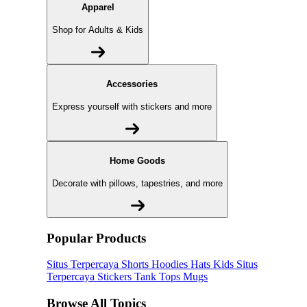
Apparel
Shop for Adults & Kids
Accessories
Express yourself with stickers and more
Home Goods
Decorate with pillows, tapestries, and more
Popular Products
Situs Terpercaya
Shorts
Hoodies
Hats
Kids Situs
Terpercaya
Stickers
Tank Tops
Mugs
Browse All Topics