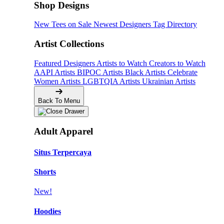
Shop Designs
New Tees on Sale
Newest Designers
Tag Directory
Artist Collections
Featured Designers
Artists to Watch
Creators to Watch
AAPI Artists
BIPOC Artists
Black Artists
Celebrate
Women Artists
LGBTQIA Artists
Ukrainian Artists
Back To Menu
Adult Apparel
Situs Terpercaya
Shorts
New!
Hoodies