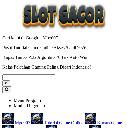
Cari kami di Google : Mpo007
Pusat Tutorial Game Online Akses Stabil 2026
Kupas Tuntas Pola Algoritma & Trik Auto Win
Kelas Pelatihan Gaming Paling Dicari Indonesia!
Menu Program
Modul Unggulan
Mpo007
Tutorial Game Online
Kursus Game