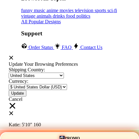
funny
music
anime
movies
television
sports
sci-fi
vintage
animals
drinks
food
politics
All Popular Designs
Support
Order Status
FAQ
Contact Us
Update Your Browsing Preferences
Shipping Country:
Currency:
Cancel
Katie:
5'10"
160