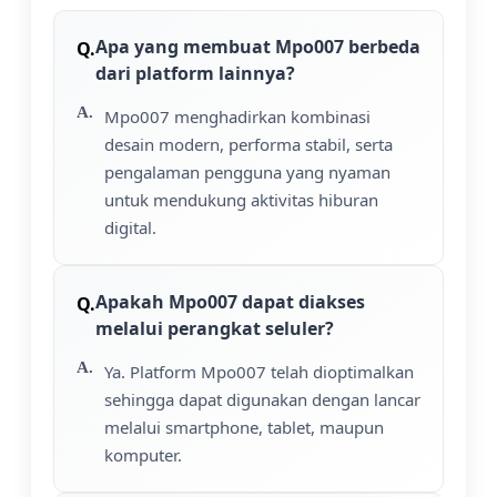
Apa yang membuat Mpo007 berbeda
dari platform lainnya?
Mpo007 menghadirkan kombinasi
desain modern, performa stabil, serta
pengalaman pengguna yang nyaman
untuk mendukung aktivitas hiburan
digital.
Apakah Mpo007 dapat diakses
melalui perangkat seluler?
Ya. Platform Mpo007 telah dioptimalkan
sehingga dapat digunakan dengan lancar
melalui smartphone, tablet, maupun
komputer.