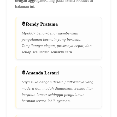
dengan aggregateRating pada skema Product di
halaman ini.
Rendy Pratama
Mpo007 benar-benar memberikan
pengalaman bermain yang berbeda.
Tampilannya elegan, prosesnya cepat, dan
setiap sesi terasa semakin seru.
Amanda Lestari
Saya suka dengan desain platformnya yang
modern dan mudah digunakan. Semua fitur
berjalan lancar sehingga pengalaman
bermain terasa lebih nyaman.