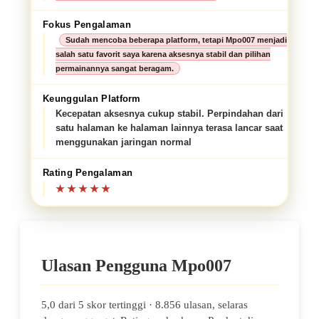
Fokus Pengalaman
Sudah mencoba beberapa platform, tetapi Mpo007 menjadi
salah satu favorit saya karena aksesnya stabil dan pilihan
permainannya sangat beragam.
Keunggulan Platform
Kecepatan aksesnya cukup stabil. Perpindahan dari
satu halaman ke halaman lainnya terasa lancar saat
menggunakan jaringan normal
Rating Pengalaman
Ulasan Pengguna Mpo007
5,0 dari 5 skor tertinggi · 8.856 ulasan, selaras