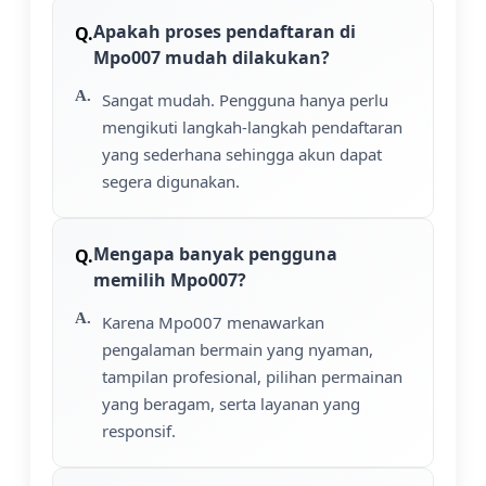
Apakah proses pendaftaran di
Mpo007 mudah dilakukan?
Sangat mudah. Pengguna hanya perlu
mengikuti langkah-langkah pendaftaran
yang sederhana sehingga akun dapat
segera digunakan.
Mengapa banyak pengguna
memilih Mpo007?
Karena Mpo007 menawarkan
pengalaman bermain yang nyaman,
tampilan profesional, pilihan permainan
yang beragam, serta layanan yang
responsif.