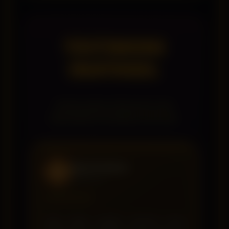
Draw HK 4D, data hasil keluaran, arsip
berdasarkan periode, serta akses ke
beberapa pasaran melalui navigasi
TESTIMONI
yang tersedia.
INATOGEL
PENGALAMAN PENGGUNA SAAT
MENGAKSES INFORMASI INATOGEL
Raka Pradana
BS
Tangerang
★★★★★
Saya lebih mudah mencari hasil