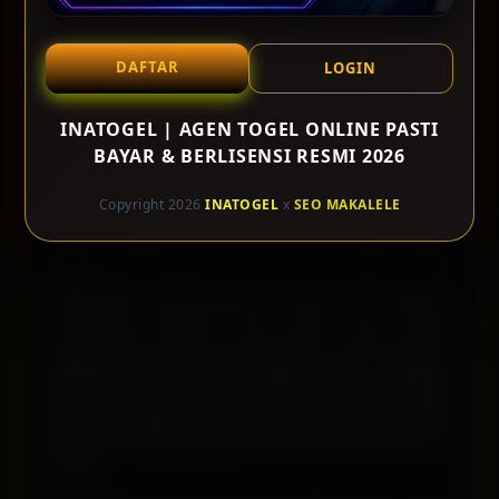
penamaan yang konsisten, sehingga pengguna baru
tidak perlu menebak fungsi tombol atau halaman.
DAFTAR
LOGIN
Desain kuning bernuansa emas memberi identitas
visual yang kuat untuk brand INATOGEL, sementara
INATOGEL | AGEN TOGEL ONLINE PASTI
kontras teks dijaga agar isi tetap nyaman dibaca
BAYAR & BERLISENSI RESMI 2026
dalam durasi panjang.
Copyright 2026
INATOGEL
x
SEO MAKALELE
Dari sisi penggunaan, halaman utama mengutamakan
akses langsung ke informasi yang paling sering
dibutuhkan, termasuk Live Draw HK, data HK 4D,
serta daftar hasil keluaran. Susunan ini membantu
mengurangi langkah yang tidak perlu ketika
pengunjung hanya ingin mengecek satu informasi
tertentu. Tombol login dan daftar tetap ditempatkan
pada area yang mudah terlihat, dengan efek glow yang
berfungsi sebagai penanda visual tanpa menutupi isi
artikel.