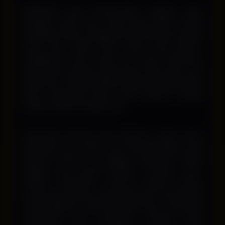
INATOGEL juga menyesuaikan tampilan untuk
berbagai ukuran layar. Tabel dapat dibaca melalui
perangkat mobile, sedangkan jarak antarelemen dibuat
cukup agar tombol tidak mudah salah ditekan.
Penggunaan warna kuning dan oranye difokuskan
pada elemen penting seperti judul, batas tabel, serta
tombol aksi. Hasilnya adalah tampilan yang lebih hidup
tanpa mengurangi fungsi utama halaman sebagai
sumber informasi keluaran HK.
Keakuratan informasi perlu diperiksa melalui waktu
pembaruan dan sumber hasil yang ditampilkan pada
halaman. Karena itu, pengguna disarankan melihat
tanggal serta periode sebelum mencatat nomor
keluaran. INATOGEL menyusun informasi dengan
format yang konsisten agar pengecekan tersebut lebih
mudah dilakukan. Tidak ada data historis yang dapat
memastikan hasil mendatang, sehingga setiap