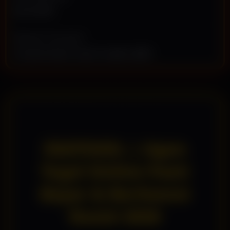
i
Rp 25.000
l
s
Metode Transaksi
Transfer Bank Lokal, E-wallet, QRIS
INATOGEL | Agen
Togel Online Pasti
Bayar & Berlisensi
Resmi 2026